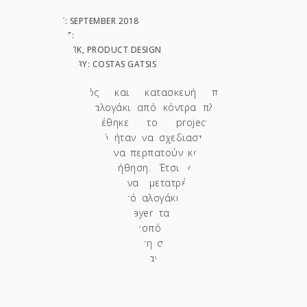
DATE: SEPTEMBER 2018
CLIENT:
IN: WORK, PRODUCT DESIGN
PHOTO BY: COSTAS GATSIS
Σχεδιασμός και κατασκευή παιχνιδιού
κουνιστό αλογάκι από κόντρα πλακέ. Όταν
μας ανατέθηκε το project, βασική
προδιαγραφή ήταν να σχεδιαστεί για νήπια
που ξεκινούν να περπατούν και χρειάζονται
κάποια υποβοήθηση. Έτσι σχεδιάσαμε το
παιχνίδι ώστε να μετατρέπεται από το
κλασσικό κουνιστό αλογάκι σε περπατούρα.
Αποτελείται από layer τα οποία μικραίνουν
αναλογικά, με σκοπό να δώσουν μια
τρισδιάστατη αίσθηση στο παιχνίδι. Τα layer
αυτά κατασκευάστηκαν εξ' ολοκλήρου στο
χέρι από κόντρα πλακέ σημύδας και μασίφ
ξυλεία οξιάς, όπου ήταν απαραίτητο. Όλες οι
ακμές της κατασκευής είναι κατάλληλα