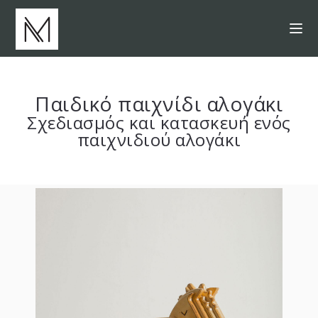
Παιδικό παιχνίδι αλογάκι
Σχεδιασμός και κατασκευή ενός
παιχνιδιού αλογάκι