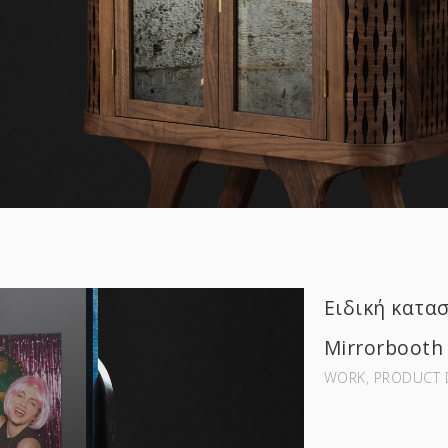
Ειδική κατασ
Mirrorbooth
WORK‚ PRODUCT 