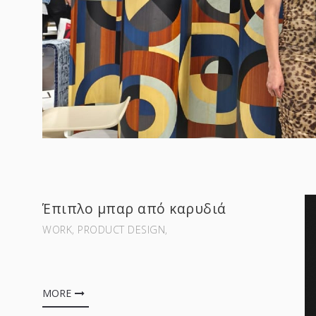
Έπιπλο μπαρ από καρυδιά
WORK‚ PRODUCT DESIGN‚
MORE