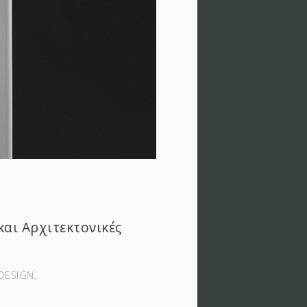
και Αρχιτεκτονικές
DESIGN‚