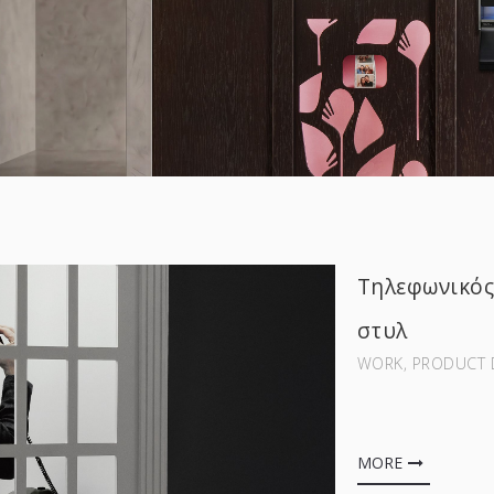
Τηλεφωνικός
στυλ
WORK‚ PRODUCT 
MORE