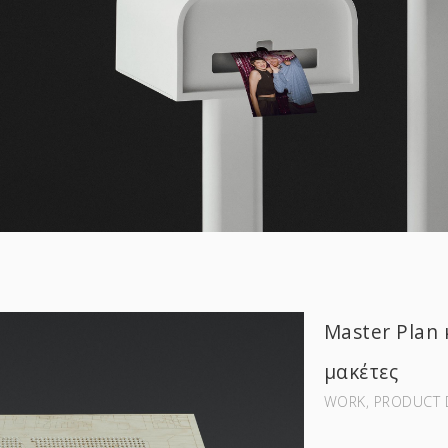
Master Plan 
μακέτες
WORK‚ PRODUCT 