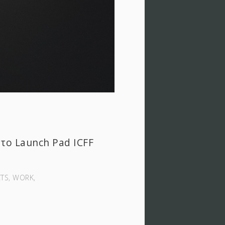
το Launch Pad ICFF
TS‚ WORK‚