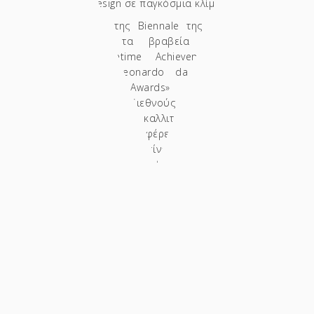
ελληνικό Design σε παγκόσμια κλίμακα.»
Στο πλαίσιο της Biennale της Φλωρεντίας,
απονέμονται τα βραβεία «Lorenzo il
Magnifico Lifetime Achievement Awards»
(Τέχνη) και «Leonardo da Vinci Lifetime
Achievement Awards» (Design) σε
προσωπικότητες διεθνούς φήμης που έχουν
επιτύχει κορυφαία καλλιτεχνικά επιτευγμάτα
και έχουν συνεισφέρει στον Πολιτισμό,
μεταξύ των οποίων είναι: Marina Abramović,
Gustavo Aceves, Refik Anadol, Sauro Cavallini,
Christo & Jeanne-Claude, David Hockney, El
Anatsui, Arata Isozaki, Salvatore & Wanda
Ferragamo, Ferrari & Pininfarina, Gilbert &
George, Anish Kapoor, Oliviero Perietti (Tiffany
& Co.), Michelangelo Pistoletto, Paula Scher,
Vivienne Westwood και Franco Zeffirelli. Ενώ
στην φετινή Biennale βραβεύτηκαν με τα
συγκεκριμένα βραβεία ο Santiago Calatrava
και ο David Lachapelle.