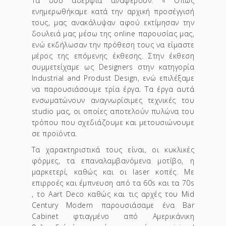
Τα δυο αδέρφια αναφέρουν: « Όπως
ενημερωθήκαμε κατά την αρχική προσέγγισή
τους, μας ανακάλυψαν αφού εκτίμησαν την
δουλειά μας μέσω της online παρουσίας μας,
ενώ εκδήλωσαν την πρόθεση τους να είμαστε
μέρος της επόμενης έκθεσης. Στην έκθεση
συμμετείχαμε ως Designers στην κατηγορία
Industrial and Produst Design, ενώ επιλέξαμε
να παρουσιάσουμε τρία έργα. Τα έργα αυτά
ενσωματώνουν αναγνωρίσιμες τεχνικές του
studio μας, οι οποίες αποτελούν πυλώνα του
τρόπου που σχεδιάζουμε και μετουσιώνουμε
σε προϊόντα.
Τα χαρακτηριστικά τους είναι, οι κυκλικές
φόρμες, τα επαναλαμβανόμενα μοτίβο, η
μαρκετερί, καθώς και οι laser κοπές. Με
επιρροές και έμπνευση από τα 60s και τα 70s
, το Aart Deco καθώς και τις αρχές του Mid
Century Modern παρουσιάσαμε ένα Bar
Cabinet φτιαγμένο από Αμερικάνικη