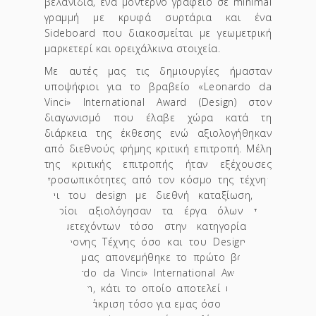
βελανιδιά, ένα μοντέρνο γραφείο σε minimal
γραμμή με κρυφά συρτάρια και ένα
Sideboard που διακοσμείται με γεωμετρική
μαρκετερί και ορειχάλκινα στοιχεία.
Με αυτές μας τις δημιουργίες ήμασταν
υποψήφιοι για το βραβείο «Leonardo da
Vinci» International Award (Design) στον
διαγωνισμό που έλαβε χώρα κατά τη
διάρκεια της έκθεσης ενώ αξιολογήθηκαν
από διεθνούς φήμης κριτική επιτροπή. Μέλη
της κριτικής επιτροπής ήταν εξέχουσες
προσωπικότητες από τον κόσμο της τέχνης
και του design με διεθνή καταξίωση, οι
οποίοι αξιολόγησαν τα έργα όλων των
συμμετεχόντων τόσο στην κατηγορία της
Συγχρονης Τέχνης όσο και του Design. Στο
Studio μας απονεμήθηκε το πρώτο βραβείο
«Leonardo da Vinci» International Award για
το Design, κάτι το οποίο αποτελεί μια πολύ
μεγάλη διάκριση τόσο για εμας όσο και για το