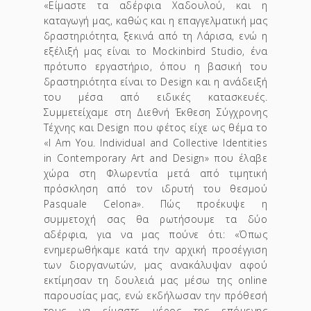
«Είμαστε τα αδέρφια Χαδουλού, και η
καταγωγή μας, καθώς και η επαγγελματική μας
δραστηριότητα, ξεκινά από τη Λάρισα, ενώ η
εξέλιξή μας είναι το Mockinbird Studio, ένα
πρότυπο εργαστήριο, όπου η βασική του
δραστηριότητα είναι το Design και η ανάδειξή
του μέσα από ειδικές κατασκευές.
Συμμετείχαμε στη Διεθνή Έκθεση Σύγχρονης
Τέχνης και Design που φέτος είχε ως θέμα το
«I Am You. Individual and Collective Identities
in Contemporary Art and Design» που έλαβε
χώρα στη Φλωρεντία μετά από τιμητική
πρόσκληση από τον ιδρυτή του θεσμού
Pasquale Celona». Πώς προέκυψε η
συμμετοχή σας θα ρωτήσουμε τα δύο
αδέρφια, για να μας πούνε ότι: «Όπως
ενημερωθήκαμε κατά την αρχική προσέγγιση
των διοργανωτών, μας ανακάλυψαν αφού
εκτίμησαν τη δουλειά μας μέσω της online
παρουσίας μας, ενώ εκδήλωσαν την πρόθεσή
τους να είμαστε μέρος της επόμενης