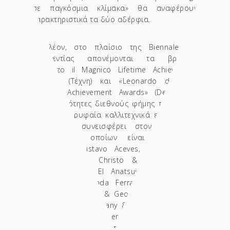
σε παγκόσμια κλίμακα» θα αναφέρουν
χαρακτηριστικά τα δύο αδέρφια.
Επιπλέον, στο πλαίσιο της Biennale της
Φλωρεντίας απονέμονται τα βραβεία
«Lorenzo il Magnico Lifetime Achievement
Awards» (Τέχνη) και «Leonardo da Vinci
Lifetime Achievement Awards» (Design) σε
προσωπικότητες διεθνούς φήμης που έχουν
επιτύχει κορυφαία καλλιτεχνικά επιτεύγματα
και έχουν συνεισφέρει στον Πολιτισμό,
μεταξύ των οποίων είναι οι: Marina
Abramovic, Gustavo Aceves, Refik Anadol,
Sauro Cavallini, Christo & Jeanne-Claude,
David Hockney, El Anatsui, Arata Isozaki,
Salvatore & Wanda Ferragamo, Ferrari &
Pininfarina, Gilbert & George, Anish Kapoor,
Oliviero Perietti (Tiffany & Co.), Michelangelo
Pistoletto, Paula Scher, Vivienne Westwood
και Franco Zefirelli. Στη φετινή δε Biennale