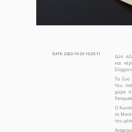
DATE: 2023-10-25 10:25:11
Δύο αδ
και
κέρ
Σύγχρον
Τα δυο 
You. In
χώρα σ
Pasqual
Ο Κωνστ
το Mock
του μέσ
Αναφορι