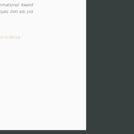
rnational Award
εμας όσο και για
-ti-larisa-