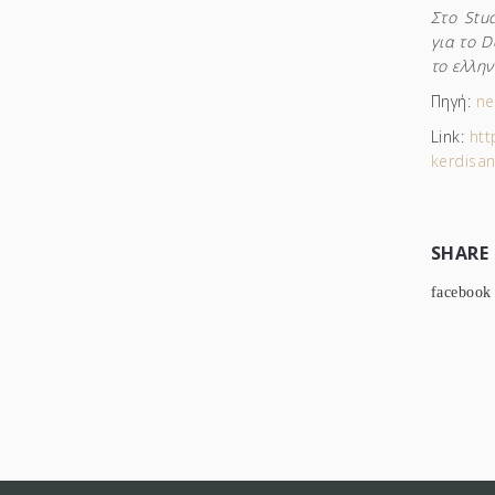
Στο Stu
για το D
το ελλην
Πηγή:
ne
Link:
htt
kerdisan
SHARE
facebook