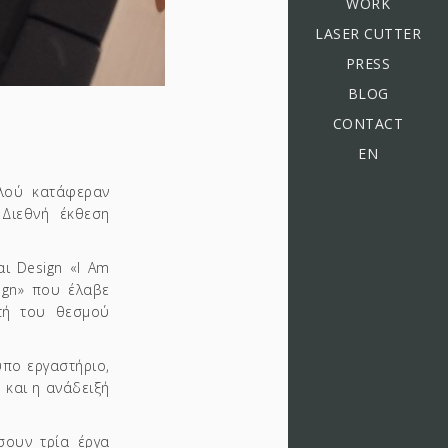
WORK
LASER CUTTER
PRESS
BLOG
CONTACT
EN
λού κατάφεραν
Διεθνή έκθεση
ι Design «I Am
sign» που έλαβε
τή του θεσμού
υπο εργαστήριο,
 και η ανάδειξή
σουν τρία έργα