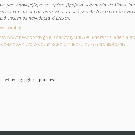
dio μας απονεμήθηκε το πρώτο βραβείο «Leonardo da Vinci» Inte
esign, κάτι το οποίο αποτελεί μια πολύ μεγάλη διάκριση τόσο για 
ικό Design σε παγκόσμια κλίμακα».
wsbomb.gr
ps://www.newsbomb.gr/ellada/story/1483968/florentia-aderfia-apo
-to-proto-vraveio-design-sti-diethni-ekthesi-sygxronis-texnis
twitter
google+
pinterest