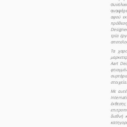
συνολι
αναφέρ
αφού εκ
πρόθεση
Designer
τρία έργ
αποτελο
Τα χαρα
μαρκετερ
Aart De
φτιαγμέ
συρτάρι
στοιχεία
Με αυτέ
Interna
έκθεσης
επιτροπ
διεθνή 
κατηγορί