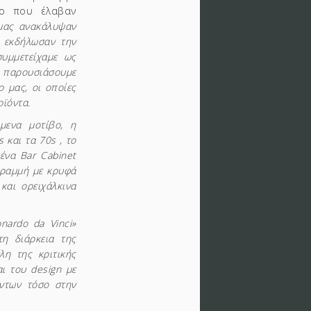
ίο που έλαβαν
μας ανακάλυψαν
ώ εκδήλωσαν την
συμμετείχαμε ως
να παρουσιάσουμε
o μας, οι οποίες
ϊόντα.
όμενα μοτίβο, η
 και τα 70s , το
ένα Bar Cabinet
γραμμή με κρυφά
και ορειχάλκινα
nardo da Vinci»
τη διάρκεια της
λη της κριτικής
ι του design με
όντων τόσο στην