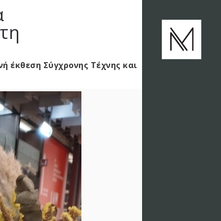
α
στη
νή έκθεση Σύγχρονης Τέχνης και