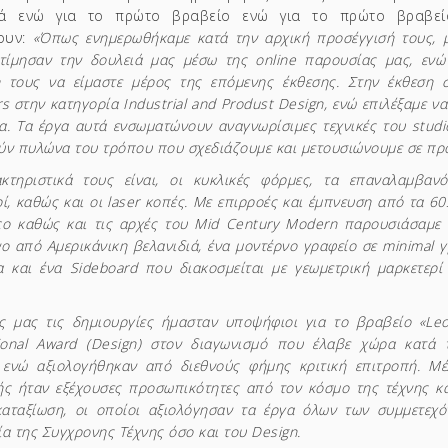
κά ενώ για το πρώτο βραβείο ενώ για το πρώτο βραβε
ουν:
«Όπως ενημερωθήκαμε κατά την αρχική προσέγγισή τους, 
τίμησαν την δουλειά μας μέσω της online παρουσίας μας, εν
 τους να είμαστε μέρος της επόμενης έκθεσης. Στην έκθεση 
s στην κατηγορία Industrial and Produst Design, ενώ επιλέξαμε 
α. Τα έργα αυτά ενσωματώνουν αναγνωρίσιμες τεχνικές του studi
ύν πυλώνα του τρόπου που σχεδιάζουμε και μετουσιώνουμε σε προ
κτηριστικά τους είναι, οι κυκλικές φόρμες, τα επαναλαμβαν
ί, καθώς και οι laser κοπές. Με επιρροές και έμπνευση από τα 60s
co καθώς και τις αρχές του Mid Century Modern παρουσιάσαμε 
νο από Αμερικάνικη βελανιδιά, ένα μοντέρνο γραφείο σε minimal 
α και ένα Sideboard που διακοσμείται με γεωμετρική μαρκετερί 
.
ς μας τις δημιουργίες ήμασταν υποψήφιοι για το βραβείο «Leo
tional Award (Design) στον διαγωνισμό που έλαβε χώρα κατά 
 ενώ αξιολογήθηκαν από διεθνούς φήμης κριτική επιτροπή. Μέ
ής ήταν εξέχουσες προσωπικότητες από τον κόσμο της τέχνης κα
καταξίωση, οι οποίοι αξιολόγησαν τα έργα όλων των συμμετεχ
α της Συγχρονης Τέχνης όσο και του Design.