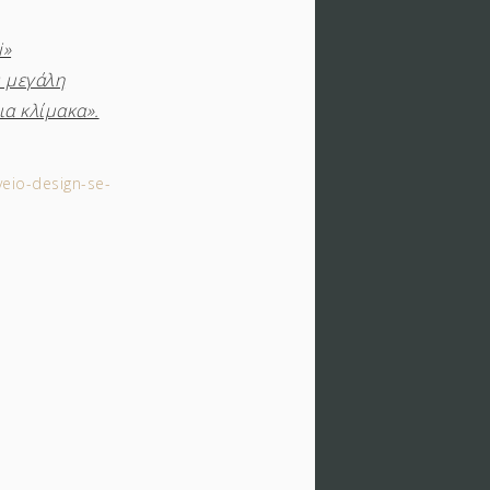
i»
ύ μεγάλη
ια κλίμακα».
veio-design-se-