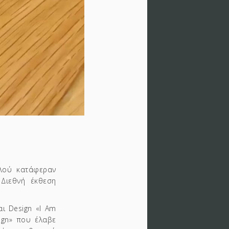
λού κατάφεραν
Διεθνή έκθεση
ι Design «I Am
sign» που έλαβε