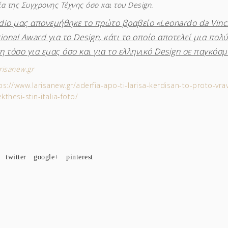
α της Συγχρονης Τέχνης όσο και του Design.
dio μας απονεμήθηκε το πρώτο βραβείο «Leonardo da Vinc
tional Award για το Design, κάτι το οποίο αποτελεί μια πολ
η τόσο για εμας όσο και για το ελληνικό Design σε παγκόσμ
arisanew.gr
ps://www.larisanew.gr/aderfia-apo-ti-larisa-kerdisan-to-proto-vra
kthesi-stin-italia-foto/
twitter
google+
pinterest