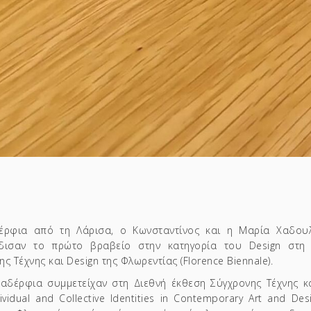
έρφια από τη Λάρισα, ο Κωνσταντίνος και η Μαρία Χαδου
ρδισαν το πρώτο βραβείο στην κατηγορία του Design στη 
ς Τέχνης και Design της Φλωρεντίας (Florence Biennale).
αδέρφια συμμετείχαν στη Διεθνή έκθεση Σύγχρονης Τέχνης κα
dividual and Collective Identities in Contemporary Art and De