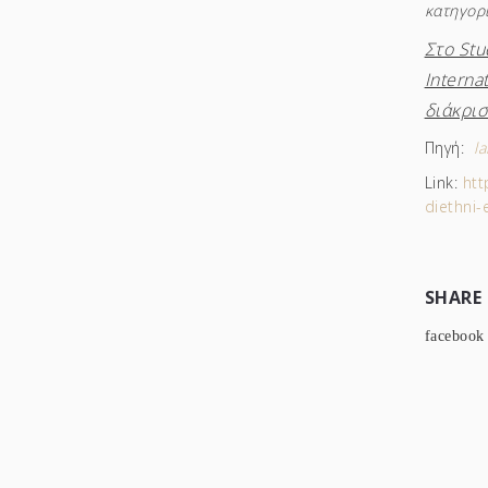
κατηγορί
Στο Stu
Interna
διάκρισ
Πηγή:
l
Link:
htt
diethni-e
SHARE
facebook