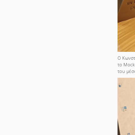
Ο Κωνστ
το Mock
του μέσ