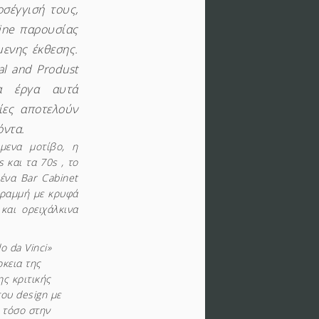
σέγγισή τους,
ine παρουσίας
μενης έκθεσης.
al and Produst
Τα έργα αυτά
ίες αποτελούν
όντα.
όμενα μοτίβο, η
 και τα 70s , το
ένα Bar Cabinet
γραμμή με κρυφά
και ορειχάλκινα
o da Vinci»
ρκεια της
ς κριτικής
ου design με
 τόσο στην