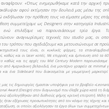
 αναφέρουν:
«Όπως ενημερωθήκαμε κατά την αρχική προ
ακάλυψαν αφού εκτίμησαν την δουλειά μας μέσω της onl
ώ εκδήλωσαν την πρόθεση τους να είμαστε μέρος της επό
θεση συμμετείχαμε ως Designers στην κατηγορία Industri
n, ενώ επιλέξαμε να παρουσιάσουμε τρία έργα. 
τώνουν αναγνωρίσιμες τεχνικές του studio μας, οι οπο
 του τρόπου που σχεδιάζουμε και μετουσιώνουμε σε προϊ
κτηριστικά τους είναι, οι κυκλικές φόρμες, τα επαναλαμβαν
ί, καθώς και οι laser κοπές. Με επιρροές και έμπνευση από τα 60s
co καθώς και τις αρχές του Mid Century Modern παρουσιάσαμε 
νο από Αμερικάνικη βελανιδιά, ένα μοντέρνο γραφείο σε minimal 
α και ένα Sideboard που διακοσμείται με γεωμετρική μαρκετερί 
.
 μας τις δημιουργίες ήμασταν υποψήφιοι για το βραβείο «Leonard
ional Award (Design) στον διαγωνισμό που έλαβε χώρα κατά τη διά
ενώ αξιολογήθηκαν από διεθνούς φήμης κριτική επιτροπή. Μέλη τη
ς ήταν εξέχουσες προσωπικότητες από τον κόσμο της τέχνης και τ
αταξίωση, οι οποίοι αξιολόγησαν τα έργα όλων των συμμετεχόντων