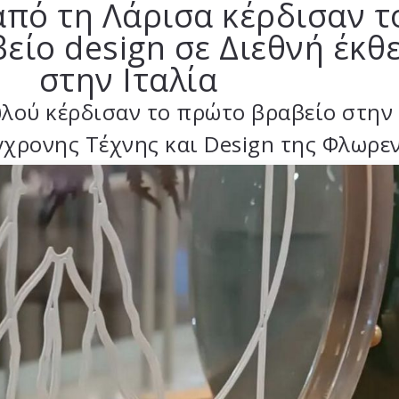
από τη Λάρισα κέρδισαν τ
είο design σε Διεθνή έκθ
στην Ιταλία
λού κέρδισαν το πρώτο βραβείο στην 
γχρονης Τέχνης και Design της Φλωρε