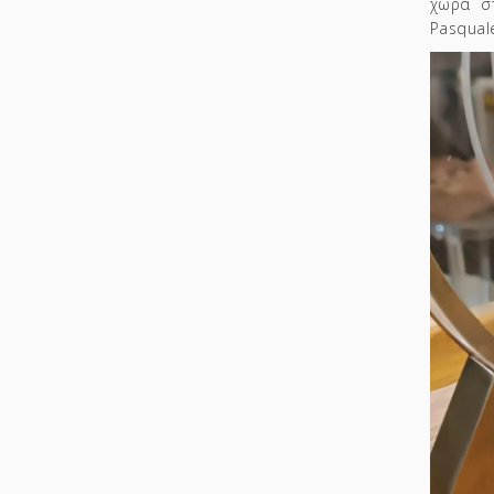
χώρα σ
Pasqual