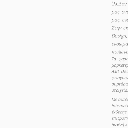
έλαβαν
μας αν
μας, εν
Στην έκ
Desig
ενσωμα
πυλώνα
Τα χαρα
μαρκετερ
Aart De
φτιαγμέ
συρτάρι
στοιχεία
Με αυτές
Internat
έκθεσης 
επιτροπή
διεθνή κ