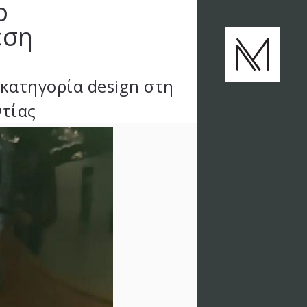
ο
εση
κατηγορία design στη
ντίας