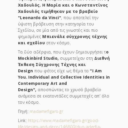
Χαδουλός. Η Μαρία και ο Κωνσταντίνος
Χαδουλός τιμήθηκαν με το βραβείο
"Leonardo da Vinci"
, που αποτελεί την
ύψιστη βράβευση στην κατηγορία του
Σχεδίου, σε μία από τις γνωστές και πιο
φημισμένες
Μπιενάλε σύγχρονης τέχνης
και σχεδίου
στον κόσμο.
Τα δύο αδέρφια, που έχουν δημιουργήσει τ
ο
Mockinbird Studio,
συμμετείχαν στη
Διεθνή
Έκθεση Σύγχρονης Τέχνης και
Design
που φέτος είχε ως θέμα το
"I Am
You. Individual and Collective Identities in
Contemporary Art and
Design",
αποσπώντας το χρυσό βραβείο
ανάμεσα σε εκατοντάδες συμμετοχές απ’ όλο
τον κόσμο.
Πηγή:
madamefigaro.gr
Link:
https://www.madamefigaro.gr/good-
life/design-and-deco/146800/duo-aderfia-