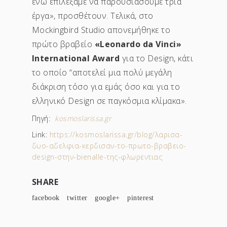
ενώ επιλέξαμε να παρουσιάσουμε τρία
έργα», προσθέτουν. Τελικά, στο
Mockingbird Studio απονεμήθηκε το
πρώτο βραβείο
«Leonardo da Vinci»
International Award
για το Design, κάτι
το οποίο “αποτελεί μια πολύ μεγάλη
διάκριση τόσο για εμάς όσο και για το
ελληνικό Design σε παγκόσμια κλίμακα
»
.
Πηγή:
kosmoslarissa.gr
Link:
https://kosmoslarissa.gr/blog/λαρισα-
δυο-αδελφια-κερδισαν-το-πρωτο-βραβειο-
design-στην-bienalle-της-φλωρεντιας
SHARE
facebook
twitter
google+
pinterest