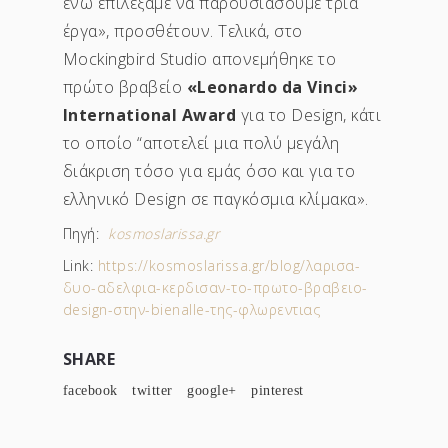
ενώ επιλέξαμε να παρουσιάσουμε τρία
έργα», προσθέτουν. Τελικά, στο
Mockingbird Studio απονεμήθηκε το
πρώτο βραβείο
«Leonardo da Vinci»
International Award
για το Design, κάτι
το οποίο “αποτελεί μια πολύ μεγάλη
διάκριση τόσο για εμάς όσο και για το
ελληνικό Design σε παγκόσμια κλίμακα
»
.
Πηγή:
kosmoslarissa.gr
Link:
https://kosmoslarissa.gr/blog/λαρισα-
δυο-αδελφια-κερδισαν-το-πρωτο-βραβειο-
design-στην-bienalle-της-φλωρεντιας
SHARE
facebook
twitter
google+
pinterest