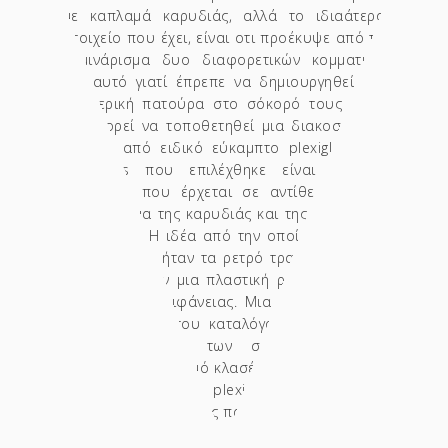
με καπλαμά καρυδιάς, αλλά το ιδιαάτερο
στοιχείο που έχει, είναι οτι προέκυψε από το
λαμινάρισμα δυο διαφορετικών κομματιών
και αυτό γιατί έπρεπε να δημιουργηθεί μια
εσωτερική πατούρα στο σόκορό τους ώστε
να μπορεί να τοποθετηθεί μια διακοσμητική
λωρίδα από ειδικό εύκαμπτο plexiglass. Το
plexiglass που επιλέχθηκε είναι χρυσού
χρώματος που έρχεται σε αντίθεση με το
βαθύ χρώμα της καρυδιάς και της προσδίδει
κομψότητα. Η ιδέα από την οποία προέκυψε
ο κατάλογος, ήταν τα ρετρό τραπεζάκια που
συνήθως είχαν μια πλαστική ριγέ ταινία στο
σόκορο της επιφάνειας. Μια ακόμη από τις
ιδιαιτερότητας του καταλόγου είναι ότι για
την τοποθέτηση των σελίδων διαθέτει
μεταλλικό μηχανισμό κλασέρ σε χρυσό χρώμα
για να δένει με το plexiglass και ο οποίοι
έγιναν κατόπιν ειδικής παραγγελίας.