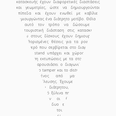
κατασκευής έχουν διαφορετικές διαστάσεις
και γεωμετρίες, ώστε να δημιουργούνται
επίπεδα και έχουν ενωθεί με καβίλιες
δημιουργώντας ένα διάτρητο μοτίβο. Θέλαμε
με αυτό τον τρόπο να δώσουμε μια
φουτουριστική διάσταση στις κατασκευές.
Επάνω στους δίσκους έχουν δημιουργηθεί
προκαθορισμένες θέσεις για τα ροφήματα
και το νερό που σερβίρεται στο διαγωνισμό,
ενώ στα stand υπάρχει και χώρος για την
τοποθέτηση εκτυπώσεις με τα στοιχεία που
θέλει να παρουσιάσει ο διαγωνιζόμενος. Ο
δίσκος για το tamper και το distributor, είναι
κατασκευασμένος από μασίφ ξυλεία
εξωτικής προέλευσης. Έχουμε κρατήσει την
φιλοσοφία του διάτρητου, δημιουργώντας
ένα κάνναβο από ξύλινα πηχάκια πάνω στο
οποία υπάρχουν οι θέσεις για την
τοποθέτηση των δυο εργαλείων. Για την
φωτογράφηση του εξοπλισμού,
φιλοξενηθήκαμε στο cafe Las Ramblas στη