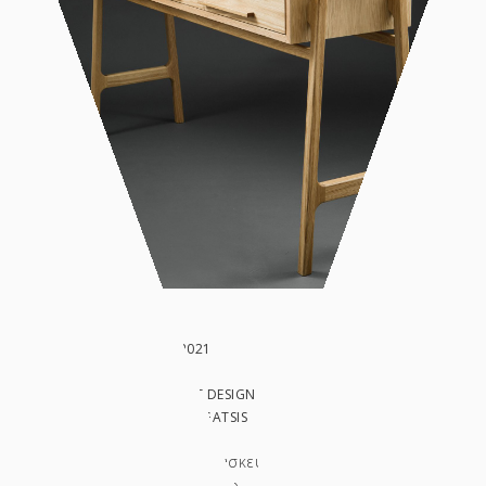
DATE: OCTOBER 2021
CLIENT:
IN: WORK, PRODUCT DESIGN
PHOTO BY: COSTAS GATSIS
Σχεδιασμός και κατασκευή ενός Boudoir από
δρυ. Γνώμονας στο σχεδιασμό ήταν ο