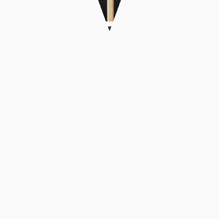
DATE: JUNE 2023
CLIENT:
IN: WORK, PRODUCT DESIGN
PHOTO BY: GATSIS KOSTAS