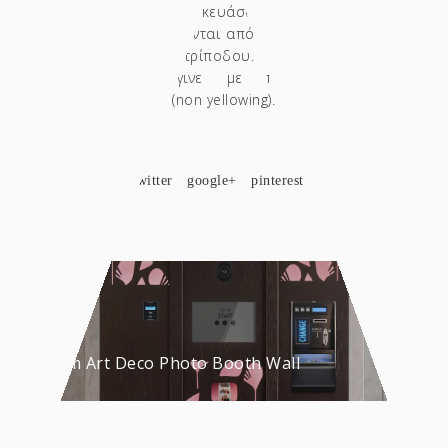
ιμάντες που κατασκευάσαμε από δέρμα, οι
οποίοι συγκρατούνται από μπρούτζινο κρίκο
στο κέντρο του τρίποδου. Το φινίρισμα της
κατασκευής έγινε με πολυουρεθανικά
βερνίκια matte (non yellowing).
SHARE
facebook
twitter
google+
pinterest
Custom Art Deco Photo Booth Wall