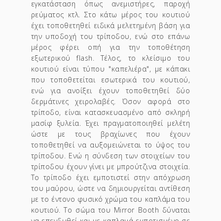
εγκατάσταση όπως ανεμιστήρες, παροχή
ρεύματος κτλ. Στο κάτω μέρος του κουτιού
έχει τοποθετηθεί ειδικά μελετημένη βάση για
την υποδοχή του τρίποδου, ενώ στο επάνω
μέρος φέρει οπή για την τοποθέτηση
εξωτερικού flash. Τέλος, το κλείσιμο του
κουτιού είναι τύπου "καπελιέρα", με κάπακι
που τοποθετείται εσωτερικά του κουτιού,
ενώ για ανοίξει έχουν τοποθετηθεί δύο
δερμάτινες χειρολαβές. Όσον αφορά στο
τρίποδο, είναι κατασκευασμένο από σκληρή
μασίφ ξυλεία. Έχει πραγματοποιηθεί μελέτη
ώστε με τους βραχίωνες που έχουν
τοποθετηθεί να αυξομειώνεται το ύψος του
τρίποδου. Ενώ η σύνδεση των στοιχείων του
τρίποδου έχουν γίνει με μπρούτζινα στοιχεία.
Το τρίποδο έχει εμποτιστεί στην απόχρωση
του μαύρου, ώστε να δημιουργείται αντίθεση
με το έντονο φυσικό χρώμα του καπλάμα του
κουτιού. Το σώμα του Mirror Booth δύναται
να επενδυθεί και με καπλαμά εμποτισμένο σε