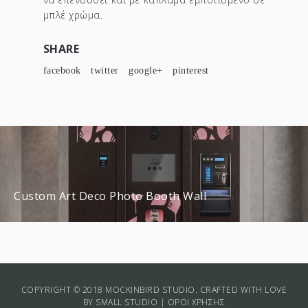
μπλέ χρώμα.
SHARE
facebook
twitter
google+
pinterest
Custom Art Deco Photo Booth Wall
COPYRIGHT © 2018 MOCKINBIRD STUDIO. CRAFTED WITH LOVE
BY
SMALL STUDIO
|
ΟΡΟΙ ΧΡΗΣΗΣ