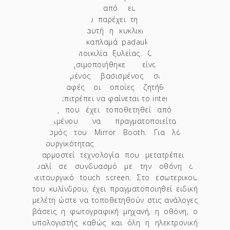
κατασκευασμένο από εύκαμπτο κόντρα
πλακέ, το οποίο παρέχει τη δυνατότητα να
δημιουργηθεί αυτή η κυκλική φόρμα. Έχει
επενδυθεί με καπλαμά padauk, μια εξωτική
αφρικάνικη ποικιλία ξυλείας. Ο καθρέφτης
που χρησιμοποιήθηκε είναι ειδικά
επεξεργασμένος βασισμένος σε σαφείς
προδιαγραφές οι οποίες ζητήθηκαν. Ο
οποίος επιτρέπει να φαίνεται το interface της
οθόνης που έχει τοποθετηθεί από πίσω,
προκειμένου να πραγματοποιείται ο
χειρισμός του Mirror Booth. Για λόγους
λειτουργικότητας έχει
εφαρμοστεί τεχνολογία που μετατρέπει το
γυαλί σε συνδυασμό με την οθόνη σε
λειτουργικό touch screen. Στο εσωτερικού
του κυλίνδρου, έχει πραγματοποιηθεί ειδική
μελέτη ώστε να τοποθετηθούν στις ανάλογες
βάσεις η φωτογραφική μηχανή, η οθόνη, ο
υπολογιστής καθώς και όλη η ηλεκτρονική