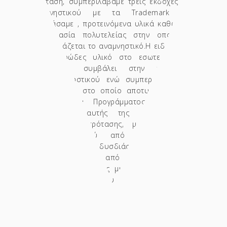
πρόταση, συμπεριλάβαμε τρεις εκδοχές του
αναμνηστικού με τα Trademark που
σχεδιάσαμε , προτεινόμενα υλικά καθώς και
συσκευασία πολυτελείας στην οποία θα
παρουσιάζεται το αναμνηστικό.Η ειδική θήκη
από αφρώδες υλικό στο εσωτερικό του
κουτιού συμβάλει στην προστασία
του αναμνηστικού ενώ συμπεριλαμβάνεται
αυτοκόλλητο στο οποίο αποτυπώνονται τα
στοιχεία του Προγράμματος. Μετά την
παρουσίαση αυτής της ολοκληρωμένης
σχεδιαστικής πρότασης, με τη βοήθεια
οπτικού υλικού από φωτορεαλιστικά
σχέδια και δυσδιάστατες μακέτες,
πραγματοποιήθηκε από την Περιφέρεια η
ανάθεση κατασκευής μιας εκ των εκδοχών
του αναμνηστικού που επικράτησε και τελικά
επελέγει. Πρόκειται, για την εκδοχή του
αναμνηστικού όπου τα σύμβολα που
αντιπροσωπέυουν κάθε Νομό, είναι το
Αρχαίο Θέατρο για το Νομό Λάρισας,