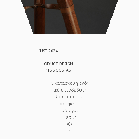
DATE: AUGUST 2024
CLIENT:
IN: WORK, PRODUCT DESIGN
PHOTO BY: GATSIS COSTAS
Σχεδιασμός και κατασκευή ενός Printer Booth
από κόντρα πλακέ επενδεδυμένο με καπλαμά
δρυ και τρίποδου από μασίφ ξυλεία. Η
κατασκευή σχεδιάστηκε και υλοποιήθηκε
σύμφωνα με τις προδιαγραφές του εκτυπωτή
που θα τοποθετηθεί εσωτερικά. Το σώμα του
Printer
Booth είναι ορθογώνιο με ημικυκλικές
γωνίες και είναι κατασκευασμένο από
εύκαμπτο κόντρα πλακέ, το οποίο παρέχει τη