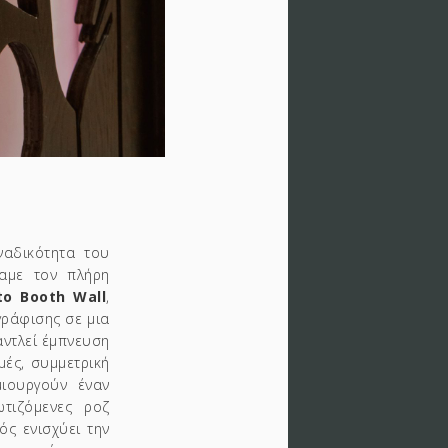
ναδικότητα του
βαμε τον πλήρη
o Booth Wall
,
γράφισης σε μια
αντλεί έμπνευση
μές, συμμετρική
μιουργούν έναν
τιζόμενες ροζ
ς ενισχύει την