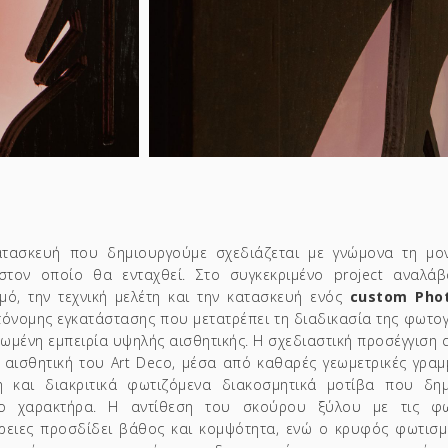
τασκευή που δημιουργούμε σχεδιάζεται με γνώμονα τη μο
τον οποίο θα ενταχθεί. Στο συγκεκριμένο project αναλά
μό, την τεχνική μελέτη και την κατασκευή ενός
custom Phot
τόνομης εγκατάστασης που μετατρέπει τη διαδικασία της φωτο
ωμένη εμπειρία υψηλής αισθητικής.
Η σχεδιαστική προσέγγιση 
 αισθητική του
Art Deco
, μέσα από καθαρές γεωμετρικές γραμ
 και διακριτικά φωτιζόμενα διακοσμητικά μοτίβα που δη
ερο χαρακτήρα. Η αντίθεση του σκούρου ξύλου με τις φω
ρειες προσδίδει βάθος και κομψότητα, ενώ ο κρυφός φωτισμό