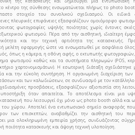
κτονική της κατασκευής και δημιουργεί μια εντυπωσιακή 
το κέντρο της σύνθεσης ενσωματώνεται πλήρως το photo boot
παστο στοιχείο του συνολικού σχεδιασμού. Οι ειδικά 
ενες πλευρικές επιφάνειες εξασφαλίζουν ομοιόμορφο φωτισμό
οντας φωτογραφίες υψηλής ποιότητας χωρίς έντονες σκιές
εξωτερικού φωτισμού.
Πέρα από την αισθητική, ιδιαίτερη έμ
γικότητα και την τεχνική αρτιότητα της κατασκευής. Πρ
κή μελέτη εφαρμογής ώστε να ενσωματωθεί με ασφάλεια όλος
μός, όπως η κάμερα, η οθόνη αφής, ο εκτυπωτής φωτογραφιών,
ημα φωτισμού καθώς και τα συστήματα πληρωμών (POS, κερ
κτήριο χαρτονομισμάτων).
Η εσωτερική διάταξη σχεδιάστηκε 
ία και την εύκολη συντήρηση. Η οργανωμένη διαχείριση των 
τάσεων και των καλωδιώσεων, σε συνδυασμό με τον κατάλληλο 
σχεδιασμένες προσβάσεις, εξασφαλίζουν αξιοπιστία στη λειτο
 υποστήριξη όταν απαιτείται.
Το αποτέλεσμα είναι μια υψ
κατασκευή που λειτουργεί όχι μόνο ως photo booth αλλά και ω
ο του χώρου. Αποτελεί ένα εντυπωσιακό σημείο αναφοράς που
ρον των επισκεπτών, αναβαθμίζει την αισθητική του περ
ει μια ολοκληρωμένη εμπειρία χρήσης, συνδυάζοντας σύγχρ
ική ποιότητα κατασκευής και άψογη τεχνική υλοποίηση.