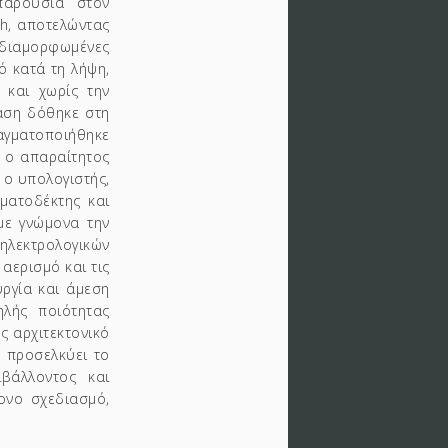
παρουσία στον
h, αποτελώντας
διαμορφωμένες
 κατά τη λήψη,
 και χωρίς την
φαση δόθηκε στη
αγματοποιήθηκε
 ο απαραίτητος
 ο υπολογιστής,
ματοδέκτης και
με γνώμονα την
ηλεκτρολογικών
αερισμό και τις
υργία και άμεση
ηλής ποιότητας
ς αρχιτεκτονικό
 προσελκύει το
ιβάλλοντος και
ονο σχεδιασμό,