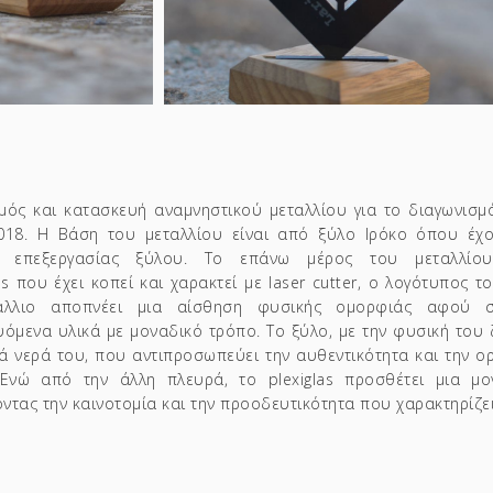
μός και κατασκευή αναμνηστικού μεταλλίου για το διαγωνισμ
18. Η Βάση του μεταλλίου είναι από ξύλο Ιρόκο όπου έχ
ές επεξεργασίας ξύλου. Το επάνω μέρος του μεταλλίο
ass που έχει κοπεί και χαρακτεί με laser cutter, ο λογότυπος τ
άλλιο αποπνέει μια αίσθηση φυσικής ομορφιάς αφού 
υόμενα υλικά με μοναδικό τρόπο. Το ξύλο, με την φυσική του 
ά νερά του, που αντιπροσωπεύει την αυθεντικότητα και την ο
 Ενώ από την άλλ
η πλευρά, το plexiglas προσθέτει μια μον
ντας την καινοτομία και την προοδευτικότητα που χαρακτηρίζει