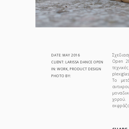
Σχεδιασ
DATE: MAY 2016
Open 20
CLIENT: LARISSA DANCE OPEN
τεχνικ
IN: WORK, PRODUCT DESIGN
plexigl
PHOTO BY:
Το μετ
αντικρο
μοναδικ
χορού.
εκφράζο