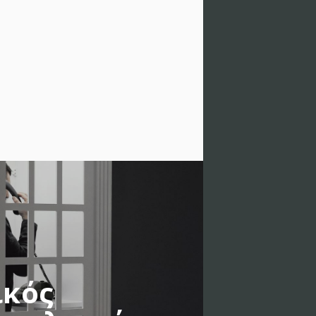
κός
WORK