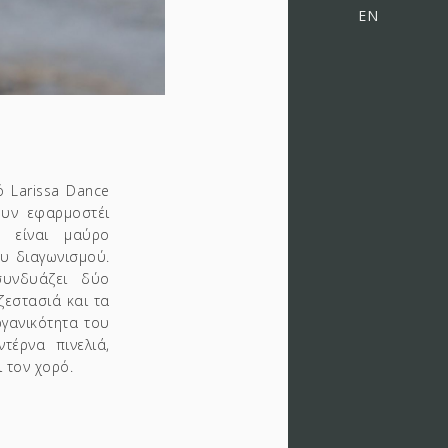
EN
ό Larissa Dance
ουν εφαρμοστέι
υ είναι μαύρο
ου διαγωνισμού.
συνδυάζει δύο
ζεστασιά και τα
ργανικότητα του
τέρνα πινελιά,
 τον χορό.