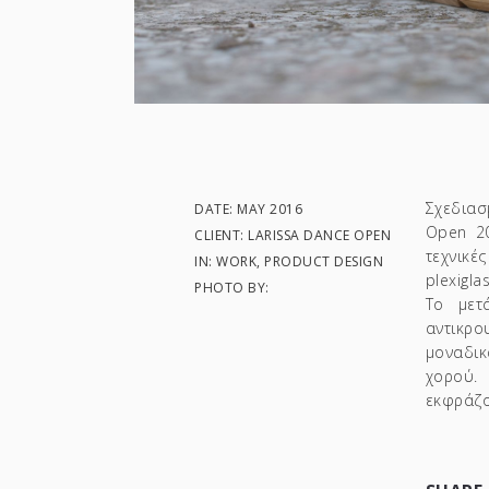
Σχεδιασ
DATE: MAY 2016
Open 20
CLIENT: LARISSA DANCE OPEN
τεχνικ
IN: WORK, PRODUCT DESIGN
plexigl
PHOTO BY:
Το μετ
αντικρο
μοναδικ
χορού.
εκφράζο