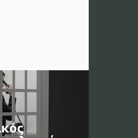
κός
WORK