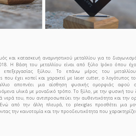
μός και κατασκευή αναμνηστικού μεταλλίου για το διαγωνισμ
18. Η Βάση του μεταλλίου είναι από ξύλο Ιρόκο όπου έχ
ές επεξεργασίας ξύλου. Το επάνω μέρος του μεταλλίο
ass που έχει κοπεί και χαρακτεί με laser cutter, ο λογότυπος τ
άλλιο αποπνέει μια αίσθηση φυσικής ομορφιάς αφού 
υόμενα υλικά με μοναδικό τρόπο. Το ξύλο, με την φυσική του 
ά νερά του, που αντιπροσωπεύει την αυθεντικότητα και την ο
 Ενώ από την άλλ
η πλευρά, το plexiglas προσθέτει μια μον
ντας την καινοτομία και την προοδευτικότητα που χαρακτηρίζει