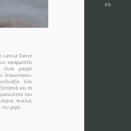
EN
ό Larissa Dance
ουν εφαρμοστέι
υ είναι μαύρο
ου διαγωνισμού.
συνδυάζει δύο
ζεστασιά και τα
ργανικότητα του
τέρνα πινελιά,
 τον χορό.