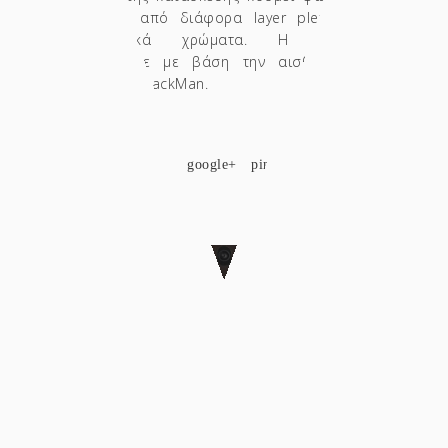
επιγραφή από διάφορα layer plexiglas σε
διαφορετικά χρώματα. Η επιγραφή
σχεδιάστηκε με βάση την αισθητική του
παιχνιδιού PackMan.
SHARE
facebook
twitter
google+
pinterest
Custom Art Deco Photo Booth Wall