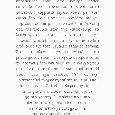
κατασκευής είναι από κόντρα πλακέ
επενδεδυμένο με τον καπλαμά έβενου και τα
επιμέρους κομμάτια έχουν κοπεί με laser
cutter. Στο πίσω μέρος της κονσόλας υπάρχει
πορτάκι, που επιτρέπει την εύκολη πρόσβαση
στα ηλεκτρονικά μέρη της κατασκευής. Το
λειτουργικό του σύστημα έχει
προγραμματιστεί ώστε να δέχεται παιχνίδια
από ολές τις τότε μεγάλες εταιρίες gaming.
Στα επιπλέον χαρακτηριστικά του
μηχανήματος είναι η άμεση συνδεσιμότητα με
το internet μέσω wifi αλλά και ο έλεγχός του
από ένα smartphone μέσω bluetooth. H
οθόνη του έχει μέγεθος 19'' και έχει
εγκατασταθεί πλήρες ηχοσύστημα με ρύθμιση
volume , bass & treble. Φέρει joystick και
κουμπιά για την απόλυτη αίσθηση της ρετρό
εποχής στο χρήστη. Οι παίκτες που μπορούν
να παίξουν ταυτόχρονα είναι τέσσερις με
προσθήκη Plug & Play χειριστηρίων. Τέλος , τη
μαρκίζα της κατασκευής κοσμεί φωτιζόμενη