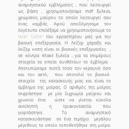
αναμνηστικού εμβλήματος , που λειτουργεί
ως βάση , χρησιμοποιήσαμε mdf ξυλεια,
χρώματος μαύρου το οποίο λειτουργεί σαν
ένας καμβάς. Αφού αποδόμησαμε τον
λογότυπο επιλέξαμε να χρησιμοποιήσουμε το
laser Cutter
του εργαστηρίου μας για την
βασική επεξεργασία. Η Λείζερ χάραξη και
λείζερ κοπή είναι οι βασικές επεξεργασίες ,
σε κόντρα πλακέ ξυλεία , για τα επιμέρους
στοιχεία τα οποία συνθέτουν το έμβλημα .
Αποτυπώσαμε πιστά τόσο τον κεραυνό όσο
και τον αετό, που αποτελεί το βασικό
στοιχείο της κατασκευής μιας και είναι το
έμβλημα της μοίρας. Ο αριθμός της μοίρας
εκφράστηκε με μία διχρωμία μαύρου και
χρυσού έτσι ώστε να γίνεται εύκολα
αντιληπτή η τριακονταετία που
γιορτάστηκε. Το αναμνηστικό
κατασκευάστηκε σε ένα τεμάχιο μεγάλου
μέγεθους το οποίο τοποθετήθηκε στη μοίρα.