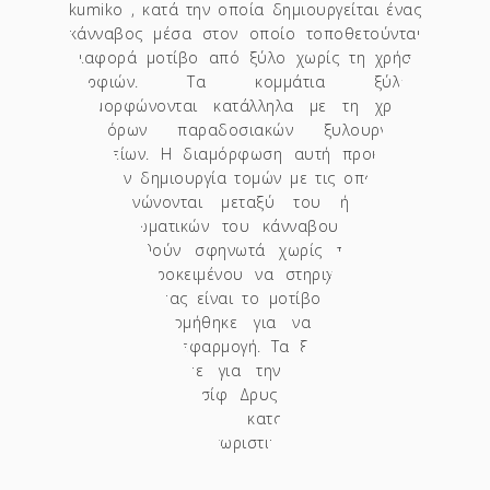
kumiko , κατά την οποία δημιουργείται ένας
κάνναβος μέσα στον οποίο τοποθετούνται
διαφορά μοτίβο από ξύλο χωρίς τη χρήση
καρφιών. Τα κομμάτια ξύλου
διαμορφώνονται κατάλληλα με τη χρήση
διαφόρων παραδοσιακών ξυλουργικών
εργαλείων. Η διαμόρφωση αυτή προκύπτει
από την δημιουργία τομών με τις οποίες τα
ξύλα ενώνονται μεταξύ του ή γωνιών
συμπληρωματικών του κάνναβου ώστε να
τοποθετηθούν σφηνωτά χωρίς την χρήση
καρφιών προκειμένου να στηριχτούν. Πηγή
έμπνευσης μας είναι το μοτίβο asanoha το
οποίο αποδομήθηκε για να καλύψει τη
συγκεκριμένη εφαρμογή. Τα ξύλα τα οποία
χρησιμοποιήσαμε για την κατασκευή του
μοτίβο είναι μασίφ Δρυς και Padauk. Στο
εσωτερικό της κατασκευής έχουν
διαμορφωθεί διαχωριστικές θήκες για τα
διαφορετικά βότανα.