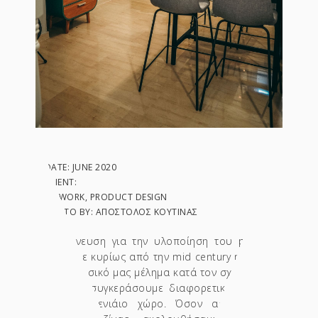
DATE: JUNE 2020
CLIENT:
IN: WORK, PRODUCT DESIGN
PHOTO BY: ΑΠΌΣΤΟΛΟΣ ΚΟΥΤΊΝΑΣ
Η έμπνευση για την υλοποίηση του project
προήλθε κυρίως από την mid century modern
τάση. Βασικό μας μέλημα κατά τον σχεδιασμό
ήταν να συγκεράσουμε διαφορετικές τάσεις
σε έναν ενιάιο χώρο. Όσον αφορά στα