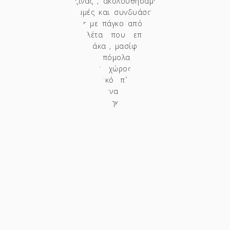
έπιπλα κουζίνας , ακολουθήσαμε κλασσικές
αγγλικές γραμμές και συνδυάσαμε πορτάκια
τύπου dresser με πάγκο από μασίφ δρυ. Η
χρωματική παλέτα που επιλέχθηκε είναι
ανθρακί Matte λάκα , μασίφ δρυς και satine
αλουμίνιο στα πόμολα , μπάζα και
αρμοκάλυπτρα. Ο χώρος επενδύθηκε εξ
ολοκλήρου με λευκό πλακάκι ,στο οποίο
τοποθετήθηκαν δρύινα ανοιχτά ράφια . Το
τραπέζι κατασκευάστηκε εξ' ολοκλήρου από
μασίφ δρυ ενώ τα πόδια του εμποτίστηκαν
μαύρα. Επιπρόσθετα , σχεδιάσαμε ένα bar
station από μέταλλο και ξύλο. Επειδή
σχεδιάσαμε το συγκεκριμένο έπιπλο ώστε να
είναι statement για το χώρο, το «ντύσαμε»
χρωματικά με μια εκκεντρική απόχρωση
πετρόλ σε συνδυασμό με ημιμασίφ δρυ
Αμερικής. Τέλος , οι συσκευές που το
πλαισιώνουν είναι σε ρετρό στυλ.
SHARE