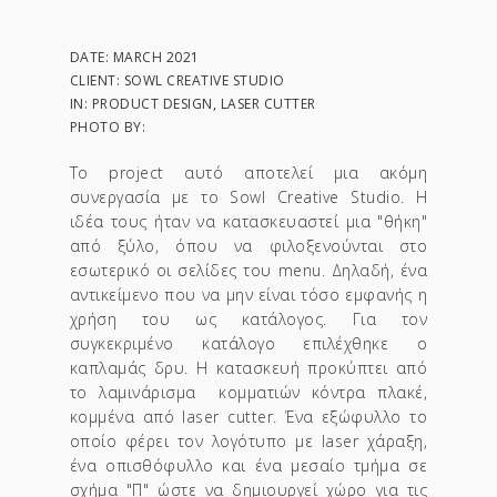
DATE: MARCH 2021
CLIENT: SOWL CREATIVE STUDIO
IN: PRODUCT DESIGN, LASER CUTTER
PHOTO BY:
Το project αυτό αποτελεί μια ακόμη
συνεργασία με το Sowl Creative Studio. Η
ιδέα τους ήταν να κατασκευαστεί μια "θήκη"
από ξύλο, όπου να φιλοξενούνται στο
εσωτερικό οι σελίδες του menu. Δηλαδή, ένα
αντικείμενο που να μην είναι τόσο εμφανής η
χρήση του ως κατάλογος. Για τον
συγκεκριμένο κατάλογο επιλέχθηκε ο
καπλαμάς δρυ. Η κατασκευή προκύπτει από
το λαμινάρισμα κομματιών κόντρα πλακέ,
κομμένα από laser cutter. Ένα εξώφυλλο το
οποίο φέρει τον λογότυπο με laser χάραξη,
ένα οπισθόφυλλο και ένα μεσαίο τμήμα σε
σχήμα "Π" ώστε να δημιουργεί χώρο για τις