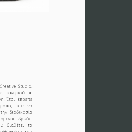
reative Studio.
ς πανεριού με
η. Έτσι, έπρεπε
ρόπο, ώστε να
στην διαδικασία
ισμένου δρυός.
ου διαθέτει το
πισθόφυλλο του