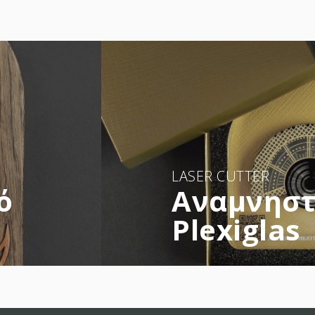
LASER CUTTER
ό
Αναμνηστ
Plexiglas