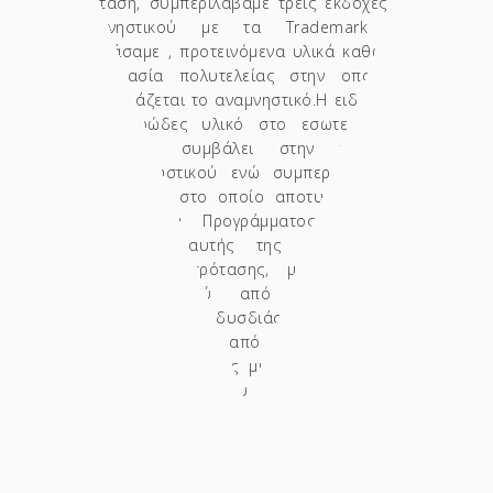
πρόταση, συμπεριλάβαμε τρεις εκδοχές του
αναμνηστικού με τα Trademark που
σχεδιάσαμε , προτεινόμενα υλικά καθώς και
συσκευασία πολυτελείας στην οποία θα
παρουσιάζεται το αναμνηστικό.Η ειδική θήκη
από αφρώδες υλικό στο εσωτερικό του
κουτιού συμβάλει στην προστασία
του αναμνηστικού ενώ συμπεριλαμβάνεται
αυτοκόλλητο στο οποίο αποτυπώνονται τα
στοιχεία του Προγράμματος. Μετά την
παρουσίαση αυτής της ολοκληρωμένης
σχεδιαστικής πρότασης, με τη βοήθεια
οπτικού υλικού από φωτορεαλιστικά
σχέδια και δυσδιάστατες μακέτες,
πραγματοποιήθηκε από την Περιφέρεια η
ανάθεση κατασκευής μιας εκ των εκδοχών
του αναμνηστικού που επικράτησε και τελικά
επελέγει. Πρόκειται, για την εκδοχή του
αναμνηστικού όπου τα σύμβολα που
αντιπροσωπέυουν κάθε Νομό, είναι το
Αρχαίο Θέατρο για το Νομό Λάρισας,