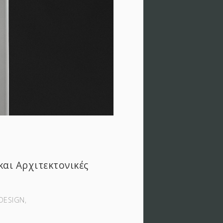
και Αρχιτεκτονικές
DESIGN‚