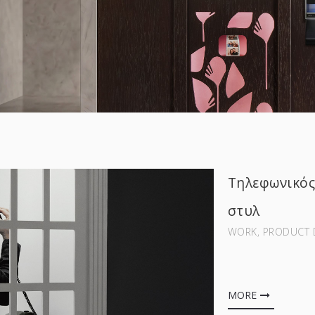
Τηλεφωνικός
στυλ
WORK‚ PRODUCT 
MORE