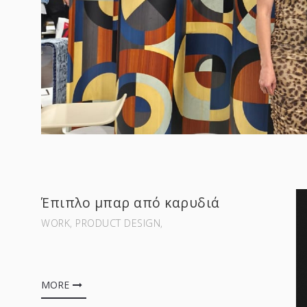
Έπιπλο μπαρ από καρυδιά
WORK‚ PRODUCT DESIGN‚
MORE