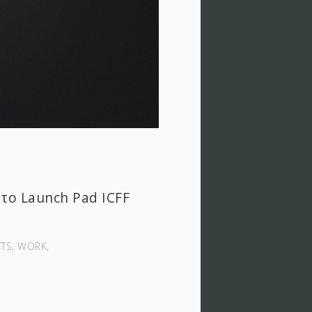
το Launch Pad ICFF
TS‚ WORK‚