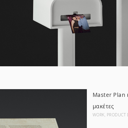
Master Plan 
μακέτες
WORK‚ PRODUCT 