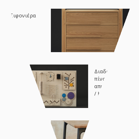
Σιφονιέρα
Διαδραστικός
πίνακας
απασχόλησης
/ busy board
Δανέζικο
τραπέζι