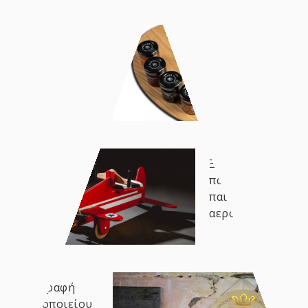
Ξύλινη
συσκευασία
μελιού
Ξύλινο
παιδικό
παιχνίδι
αεροπλάνο
Επιγραφή
Οινοποιείου