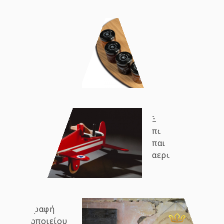
Ξύλινη
συσκευασία
μελιού
Ξύλινο
παιδικό
παιχνίδι
αεροπλάνο
Επιγραφή
Οινοποιείου