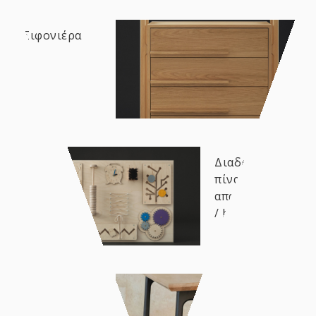
Σιφονιέρα
Διαδραστικός
πίνακας
απασχόλησης
/ busy board
Δανέζικο
τραπέζι