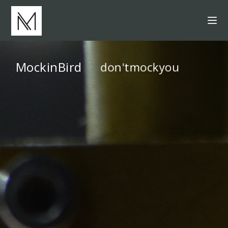
MockinBird
'
t
m
o
c
k
y
o
u
l
o
n
v
o
d