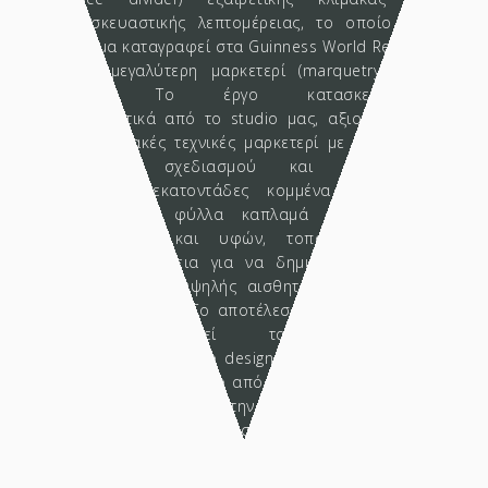
κατασκευαστικής λεπτομέρειας, το οποίο έχει
επίσημα καταγραφεί στα Guinness World Records
ως η μεγαλύτερη μαρκετερί (marquetry) στον
κόσμο. Το έργο κατασκευάστηκε
αποκλειστικά από το studio μας, αξιοποιώντας
παραδοσιακές τεχνικές μαρκετερί με σύγχρονες
μεθόδους σχεδιασμού και παραγωγής.
Συνδυάζει εκατοντάδες κομμένα γεωμετρικά
σχέδια από φύλλα καπλαμά διαφορετικών
αποχρώσεων και υφών, τοποθετημένα με
απόλυτη ακρίβεια για να δημιουργήσουν ένα
ενιαίο σύνολο υψηλής αισθητικής και έντονης
συμβολικότητας. Το αποτέλεσμα είναι ένα έργο
που λειτουργεί ταυτόχρονα ως
χρηστικό αντικείμενο design και ως καλλιτεχνική
αφήγηση — ένα τοπίο από ξύλο που μιλά για τη
μνήμη, την τεχνική, και την ταυτότητα του υλικού.
Η πρώτη παρουσίαση του έργου
πραγματοποιήθηκε στο πλαίσιο της ICFF 2025,
προσελκύοντας το ενδιαφέρον και τον