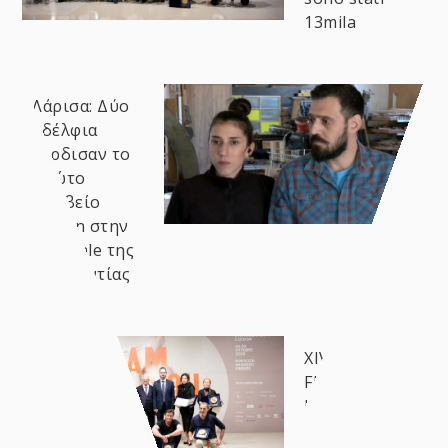
13mila
Λάρισα: Δύο
αδέλφια
κέρδισαν το
πρώτο
βραβείο
design στην
Biennale της
Φλωρεντίας
XIV
FLORENCE
BIENNALE - I
vincitori