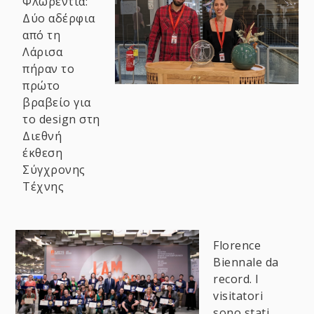
Φλωρεντία:
Δύο αδέρφια
από τη
Λάρισα
πήραν το
πρώτο
βραβείο για
το design στη
Διεθνή
έκθεση
Σύγχρονης
Τέχνης
Florence
Biennale da
record. I
visitatori
sono stati