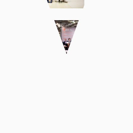
Florence
Biennale: i
vincitori delle
13 categorie
più l'opera
preferita dal
pubblico
Florence
Biennale
2023